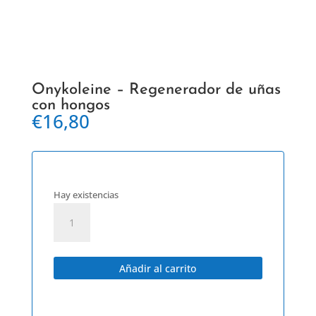
Onykoleine – Regenerador de uñas
con hongos
€
16,80
Hay existencias
Onykoleine
-
Regenerador
de
Añadir al carrito
uñas
con
hongos