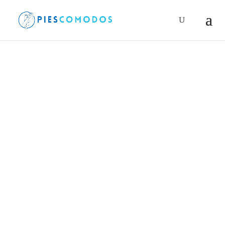
Búsqueda
de
productos
PiesComodos
/
Sprays y cremas para pies
/
Onykoleine – Regenerador de uñas con hongos