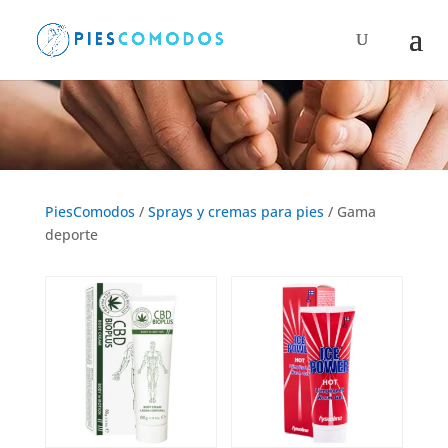
Búsqueda
de
productos
Gama deporte
PiesComodos
/
Sprays y cremas para pies
/ Gama
deporte