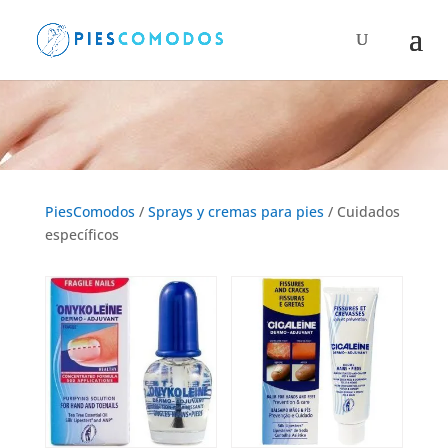
Búsqueda
de
productos
Cuidados específicos
PiesComodos
/
Sprays y cremas para pies
/ Cuidados
específicos