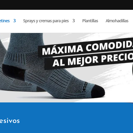
Búsqueda
de
etines
Sprays y cremas para pies
Plantillas
Almohadillas
productos
esivos