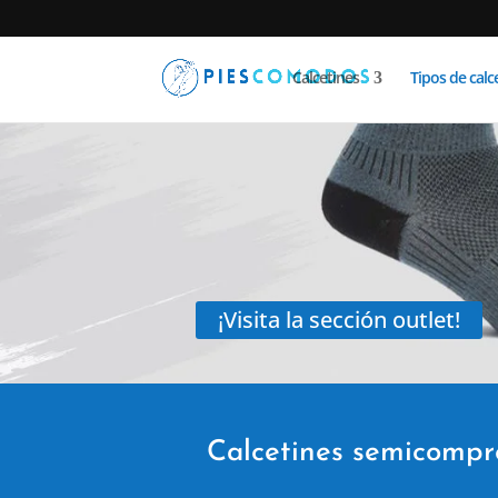
Calcetines
Tipos de calc
¡Visita la sección outlet!
Calcetines semicompr