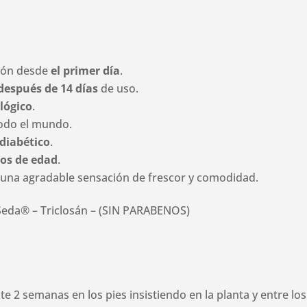
ión desde
el primer día
.
después de 14 días
de uso.
lógico
.
todo el mundo.
 diabético
.
ños de edad
.
una agradable sensación de frescor y comodidad.
Seda® – Triclosán – (SIN PARABENOS)
te 2 semanas en los pies insistiendo en la planta y entre lo