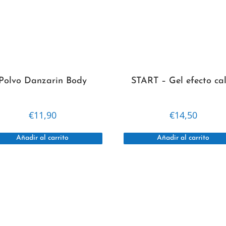
Polvo Danzarin Body
START – Gel efecto ca
€
11,90
€
14,50
Añadir al carrito
Añadir al carrito