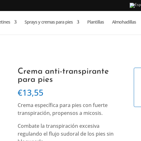
Búsqueda
de
etines
Sprays y cremas para pies
Plantillas
Almohadillas
productos
i-transpirante
/ Crema anti-transpirante para pies
Crema anti-transpirante
para pies
€
13,55
Crema específica para pies con fuerte
transpiración, propensos a micosis.
Combate la transpiración excesiva
regulando el flujo sudoral de los pies sin