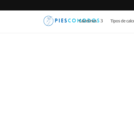
Calcetines
Tipos de calc
PiesComodos
/
Sprays y cremas para pies
/
Ant