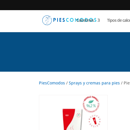
Calcetines
Tipos de calc
Pies cansados
PiesComodos
/
Sprays y cremas para pies
/ Pi