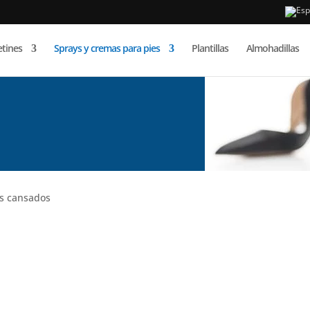
Búsqueda
de
etines
Sprays y cremas para pies
Plantillas
Almohadillas
productos
es cansados