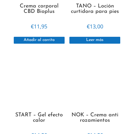
Crema corporal
TANO – Loción
CBD Bioplus
curtidora para pies
€
11,95
€
13,00
Añadir al carrito
Leer más
START – Gel efecto
NOK – Crema anti
calor
rozamientos