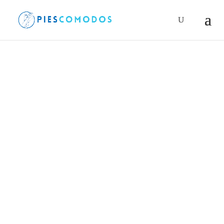
Búsqueda
de
productos
PiesComodos
/
Ice Power
/ Gel Caliente Ice Power
HOT