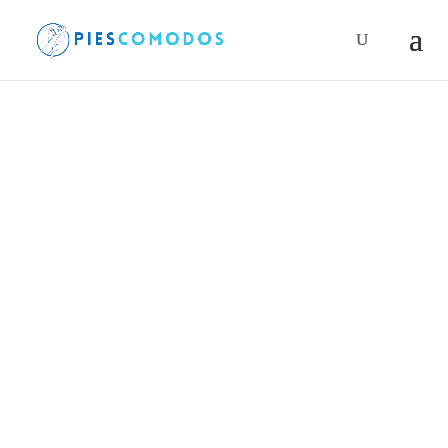
Búsqueda
de
productos
PiesComodos
/
Calcetines
/
Calcetines medianos
/
Stride – Media caña