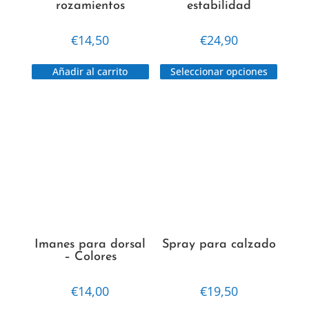
rozamientos
estabilidad
€
14,50
€
24,90
Este
Añadir al carrito
Seleccionar opciones
produc
tiene
múltip
varian
Las
opcion
se
puede
elegir
en
Imanes para dorsal
Spray para calzado
la
– Colores
págin
€
14,00
€
19,50
de
Este
produc