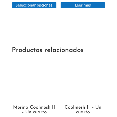
Seleccionar opciones
Leer más
producto
tiene
múltiples
variantes.
Las
opciones
se
Productos relacionados
pueden
elegir
en
la
página
de
producto
Merino Coolmesh II
Coolmesh II – Un
– Un cuarto
cuarto