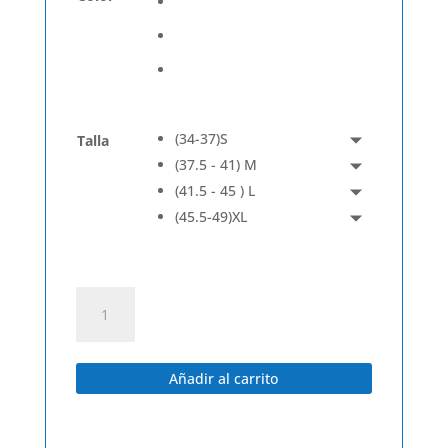
(34-37)S
Talla
(37.5 - 41) M
(41.5 - 45 ) L
(45.5-49)XL
Stride
-
Media
caña
Añadir al carrito
cantidad