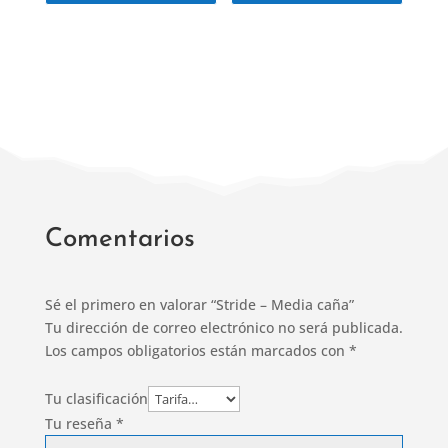
tiene
tiene
múltiples
múltipl
variantes.
variant
Las
Las
opciones
opcion
se
se
pueden
puede
elegir
elegir
en
en
Comentarios
la
la
página
página
Sé el primero en valorar “Stride – Media caña”
de
de
Tu dirección de correo electrónico no será publicada.
producto
produc
Los campos obligatorios están marcados con
*
Tu clasificación
Tu reseña
*