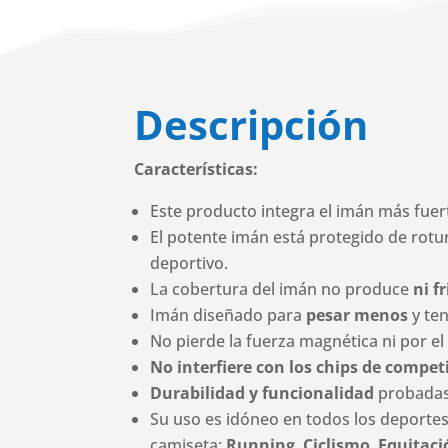
Descripción
Características:
Este producto integra el imán más fue
El potente imán está protegido de rot
deportivo.
La cobertura del imán no produce
ni fr
Imán diseñado para
pesar menos
y te
No pierde la fuerza magnética ni por el
No interfiere con los chips de compet
Durabilidad y funcionalidad
probadas 
Su uso es idóneo en todos los deportes
camiseta:
Running
,
Ciclismo
,
Equitaci