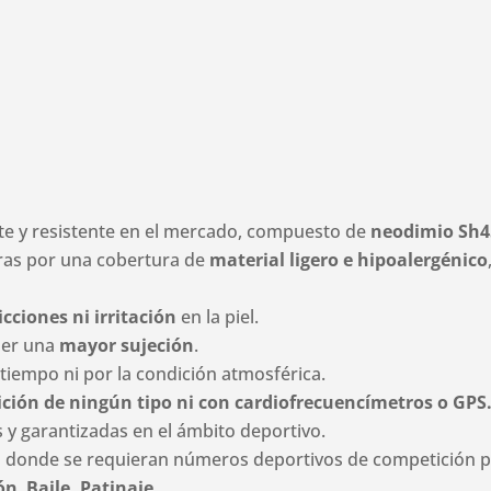
rte y resistente en el mercado, compuesto de
neodimio Sh4
uras por una cobertura de
material ligero e hipoalergénico
icciones ni irritación
en la piel.
ner una
mayor sujeción
.
 tiempo ni por la condición atmosférica.
ición de ningún tipo ni con cardiofrecuencímetros o GPS
y garantizadas en el ámbito deportivo.
 donde se requieran números deportivos de competición par
ón
,
Baile, Patinaje
…