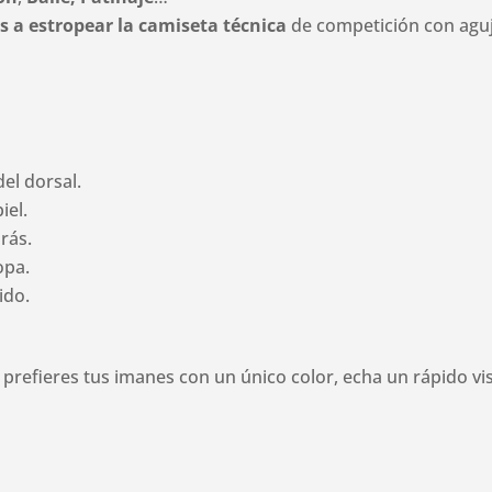
s a estropear la camiseta técnica
de competición con aguje
el dorsal.
iel.
rás.
opa.
ido.
y prefieres tus imanes con un único color, echa un rápido v