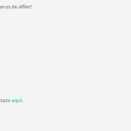
ros de alfiler!
istazo
aquí
.