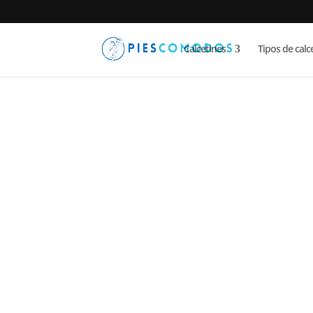
Calcetines
Tipos de calc
PiesComodos
/
Bib Up
/ Imanes para dorsal –