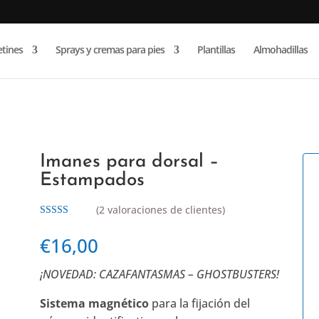
Búsqueda
de
etines
Sprays y cremas para pies
Plantillas
Almohadillas
productos
 Estampados
Imanes para dorsal –
Estampados
(
2
valoraciones de clientes)
Valorado con
5.00
de 5 en
€
16,00
base a
valoraciones
de clientes
¡NOVEDAD: CAZAFANTASMAS – GHOSTBUSTERS!
Sistema magnético
para la fijación del