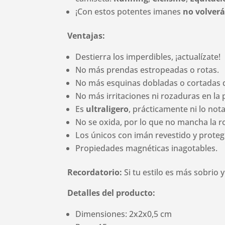
¡Con estos potentes imanes
no volverá
Ventajas:
Destierra los imperdibles, ¡actualízate!
No más prendas estropeadas o rotas.
No más esquinas dobladas o cortadas d
No más irritaciones ni rozaduras en la p
Es
ultraligero
, prácticamente ni lo nota
No se oxida, por lo que no mancha la r
Los únicos con imán revestido y proteg
Propiedades magnéticas inagotables.
Recordatorio:
Si tu estilo es más sobrio 
Detalles del producto:
Dimensiones: 2x2x0,5 cm