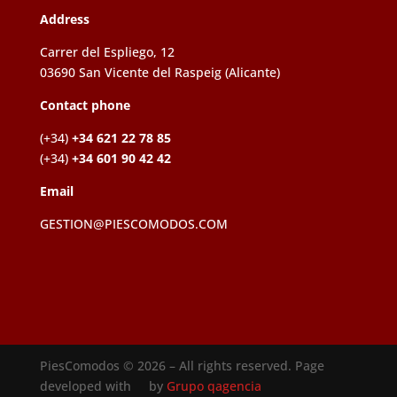
Address
Carrer del Espliego, 12
03690 San Vicente del Raspeig (Alicante)
Contact phone
(+34)
+34 621 22 78 85
(+34)
+34 601 90 42 42
Email
GESTION@PIESCOMODOS.COM
PiesComodos © 2026 – All rights reserved. Page
developed with
by
Grupo qagencia